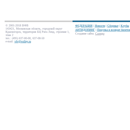
© 2001-2018 ВФВ
ФЕДЕРАЦИЯ
|
Новости
|
Сборные
|
Клубы
143421, Московская область, городской округ
АНТИДОПИНГ
|
Покупка и возврат билето
Красногорск, территория БЦ Рига Ленд, строение 1,
Создание сайта
:
Салюдо
этаж 2
тел.: (495) 637-00-00, 637-08-50
e-mail:
vfv@volley.ru