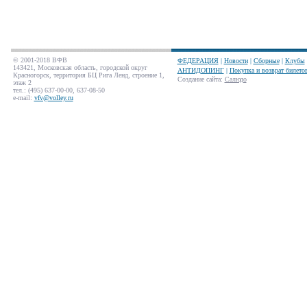
© 2001-2018 ВФВ
ФЕДЕРАЦИЯ
|
Новости
|
Сборные
|
Клубы
143421, Московская область, городской округ
АНТИДОПИНГ
|
Покупка и возврат билето
Красногорск, территория БЦ Рига Ленд, строение 1,
Создание сайта
:
Салюдо
этаж 2
тел.: (495) 637-00-00, 637-08-50
e-mail:
vfv@volley.ru