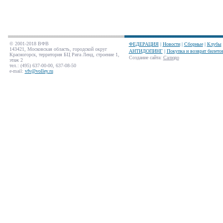
© 2001-2018 ВФВ
ФЕДЕРАЦИЯ
|
Новости
|
Сборные
|
Клубы
143421, Московская область, городской округ
АНТИДОПИНГ
|
Покупка и возврат билето
Красногорск, территория БЦ Рига Ленд, строение 1,
Создание сайта
:
Салюдо
этаж 2
тел.: (495) 637-00-00, 637-08-50
e-mail:
vfv@volley.ru