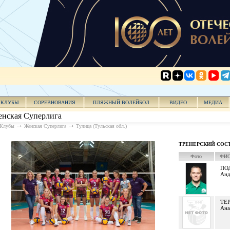
КЛУБЫ
СОРЕВНОВАНИЯ
ПЛЯЖНЫЙ ВОЛЕЙБОЛ
ВИДЕО
МЕДИА
нская Суперлига
Клубы
Женская Суперлига
Тулица (Тульская обл.)
ТРЕНЕРСКИЙ СОС
Фото
ФИО 
ПО
Анд
ТЕ
Ана