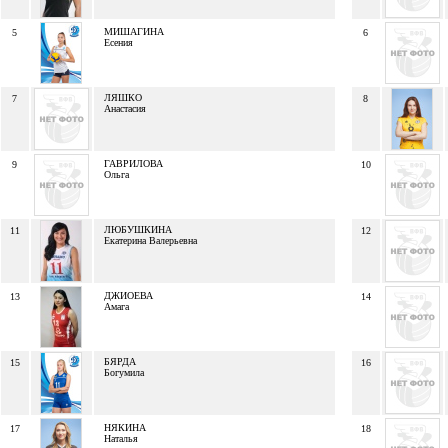
МИШАГИНА
5
6
Есения
ЛЯШКО
7
8
Анастасия
ГАВРИЛОВА
9
10
Ольга
ЛЮБУШКИНА
11
12
Екатерина Валерьевна
ДЖИОЕВА
13
14
Амага
БЯРДА
15
16
Богумила
НЯКИНА
17
18
Наталья