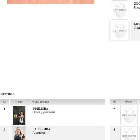
ЯВ
Вла
МО
Дан
ИГРОКИ
№
Фото
ФИО игрока
№
Фото
ЕФИМОВА
1
2
Ольга Денисовна
БАВЫКИНА
3
4
Анастасия