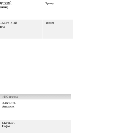
ОРСКИЙ
Тренер
димир
СКОВСКИЙ
Тренер
ила
ФИО игрока
ЛАБЗИНА
Анастасия
СЫЧЕВА
Софья