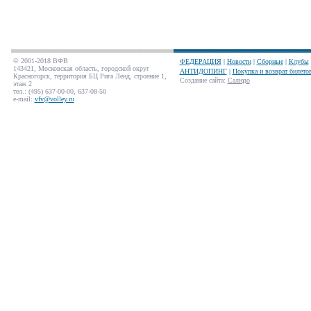
© 2001-2018 ВФВ
ФЕДЕРАЦИЯ
|
Новости
|
Сборные
|
Клубы
143421, Московская область, городской округ
АНТИДОПИНГ
|
Покупка и возврат билето
Красногорск, территория БЦ Рига Ленд, строение 1,
Создание сайта
:
Салюдо
этаж 2
тел.: (495) 637-00-00, 637-08-50
e-mail:
vfv@volley.ru