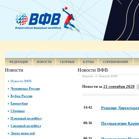
ФЕДЕРАЦИЯ
НОВОСТИ
СБОРНЫЕ
КЛУБЫ
СОРЕВНОВАНИЯ
Новости
Новости ВФВ
Новости
Новости ВФВ
Новости ВФВ
Новости за
21 сентября 2020
Чемпионат России
Кубок России
Еврокубки
14:42
Решение Директорат
Сборные
Пляжный волейбол
08:36
Поздравление Карпо
Снежный волейбол
Лента новостей
08:35
Поздравление Прези