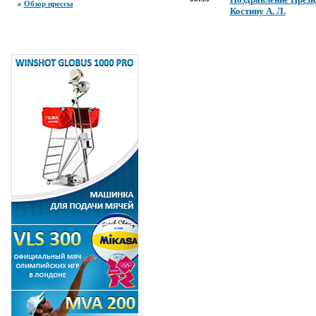
Обзор прессы
Костину А. Л.