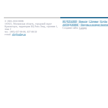
© 2001-2018 ВФВ
ФЕДЕРАЦИЯ
|
Новости
|
Сборные
|
Клубы
143421, Московская область, городской округ
АНТИДОПИНГ
|
Покупка и возврат билето
Красногорск, территория БЦ Рига Ленд, строение 1,
Создание сайта
:
Салюдо
этаж 2
тел.: (495) 637-00-00, 637-08-50
e-mail:
vfv@volley.ru