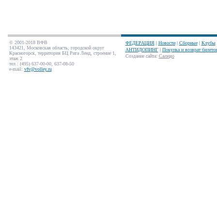
© 2001-2018 ВФВ
ФЕДЕРАЦИЯ
|
Новости
|
Сборные
|
Клубы
143421, Московская область, городской округ
АНТИДОПИНГ
|
Покупка и возврат билето
Красногорск, территория БЦ Рига Ленд, строение 1,
Создание сайта
:
Салюдо
этаж 2
тел.: (495) 637-00-00, 637-08-50
e-mail:
vfv@volley.ru