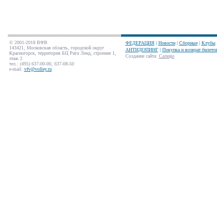
© 2001-2018 ВФВ
ФЕДЕРАЦИЯ
|
Новости
|
Сборные
|
Клубы
143421, Московская область, городской округ
АНТИДОПИНГ
|
Покупка и возврат билето
Красногорск, территория БЦ Рига Ленд, строение 1,
Создание сайта
:
Салюдо
этаж 2
тел.: (495) 637-00-00, 637-08-50
e-mail:
vfv@volley.ru