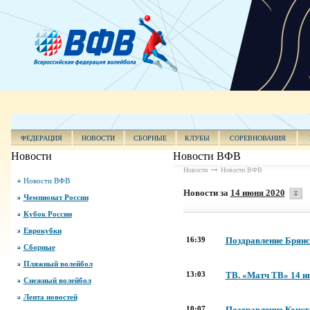
ФЕДЕРАЦИЯ
НОВОСТИ
СБОРНЫЕ
КЛУБЫ
СОРЕВНОВАНИЯ
Новости
Новости ВФВ
Новости
Новости ВФВ
Новости ВФВ
Новости за
14 июня 2020
Чемпионат России
Кубок России
Еврокубки
16:39
Поздравление Брянс
Сборные
Пляжный волейбол
13:03
ТВ. «Матч ТВ» 14 и
Снежный волейбол
Лента новостей
10:07
Поздравление Конст