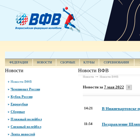
ФЕДЕРАЦИЯ
НОВОСТИ
СБОРНЫЕ
КЛУБЫ
СОРЕВНОВАНИЯ
Новости
Новости ВФВ
Новости
Новости ВФВ
Новости ВФВ
Новости за
7 мая 2022
Чемпионат России
Кубок России
Еврокубки
14:21
В Нижневартовске 
Сборные
Пляжный волейбол
11:54
Поздравление Шляпн
Снежный волейбол
Лента новостей