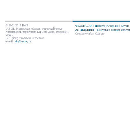
© 2001-2018 ВФВ
ФЕДЕРАЦИЯ
|
Новости
|
Сборные
|
Клубы
143421, Московская область, городской округ
АНТИДОПИНГ
|
Покупка и возврат билето
Красногорск, территория БЦ Рига Ленд, строение 1,
Создание сайта
:
Салюдо
этаж 2
тел.: (495) 637-00-00, 637-08-50
e-mail:
vfv@volley.ru