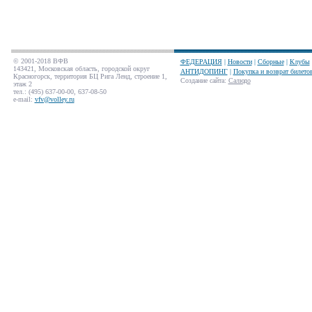
© 2001-2018 ВФВ
ФЕДЕРАЦИЯ
|
Новости
|
Сборные
|
Клубы
143421, Московская область, городской округ
АНТИДОПИНГ
|
Покупка и возврат билето
Красногорск, территория БЦ Рига Ленд, строение 1,
Создание сайта
:
Салюдо
этаж 2
тел.: (495) 637-00-00, 637-08-50
e-mail:
vfv@volley.ru