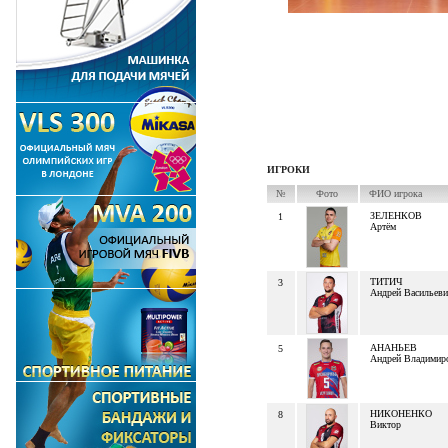
ИГРОКИ
№
Фото
ФИО игрока
ЗЕЛЕНКОВ
1
Артём
ТИТИЧ
3
Андрей Васильеви
АНАНЬЕВ
5
Андрей Владимир
НИКОНЕНКО
8
Виктор