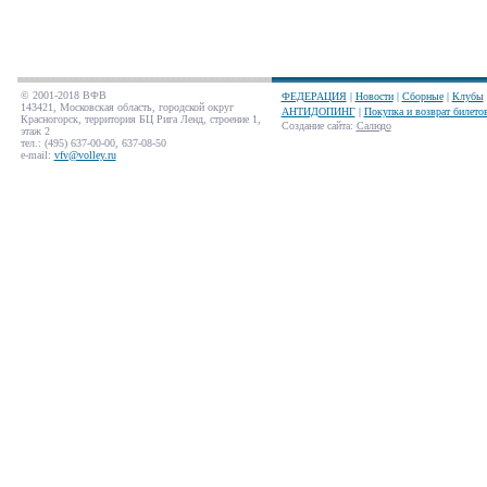
© 2001-2018 ВФВ
ФЕДЕРАЦИЯ
|
Новости
|
Сборные
|
Клубы
143421, Московская область, городской округ
АНТИДОПИНГ
|
Покупка и возврат билето
Красногорск, территория БЦ Рига Ленд, строение 1,
Создание сайта
:
Салюдо
этаж 2
тел.: (495) 637-00-00, 637-08-50
e-mail:
vfv@volley.ru