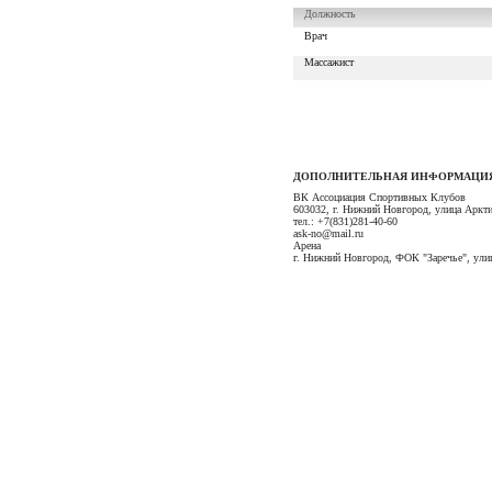
Должность
Врач
Массажист
ДОПОЛНИТЕЛЬНАЯ ИНФОРМАЦИ
ВК Ассоциация Спортивных Клубов
603032, г. Нижний Новгород, улица Аркти
тел.: +7(831)281-40-60
ask-no@mail.ru
Арена
г. Нижний Новгород, ФОК "Заречье", улиц