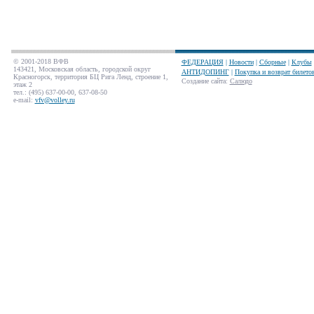
© 2001-2018 ВФВ
ФЕДЕРАЦИЯ
|
Новости
|
Сборные
|
Клубы
143421, Московская область, городской округ
АНТИДОПИНГ
|
Покупка и возврат билето
Красногорск, территория БЦ Рига Ленд, строение 1,
Создание сайта
:
Салюдо
этаж 2
тел.: (495) 637-00-00, 637-08-50
e-mail:
vfv@volley.ru