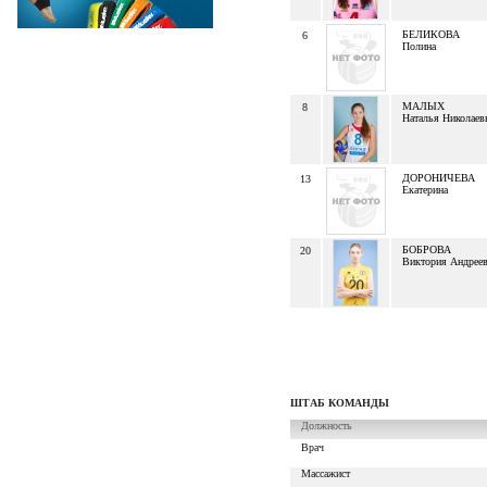
БЕЛИКОВА
6
Полина
МАЛЫХ
8
Наталья Николаев
ДОРОНИЧЕВА
13
Екатерина
БОБРОВА
20
Виктория Андреев
ШТАБ КОМАНДЫ
Должность
Врач
Массажист