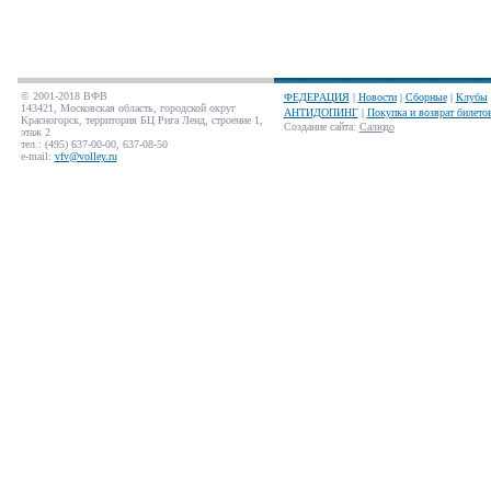
© 2001-2018 ВФВ
ФЕДЕРАЦИЯ
|
Новости
|
Сборные
|
Клубы
143421, Московская область, городской округ
АНТИДОПИНГ
|
Покупка и возврат билето
Красногорск, территория БЦ Рига Ленд, строение 1,
Создание сайта
:
Салюдо
этаж 2
тел.: (495) 637-00-00, 637-08-50
e-mail:
vfv@volley.ru