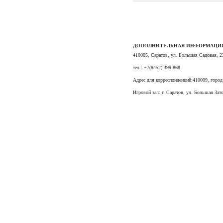
ДОПОЛНИТЕЛЬНАЯ ИНФОРМАЦИ
410005, Саратов, ул. Большая Садовая, 2
тел.: +7(8452) 399-868
Адрес для корреспонденций:410009, город 
Игровой зал: г. Саратов, ул. Большая Зато