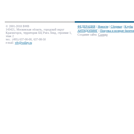
© 2001-2018 ВФВ
ФЕДЕРАЦИЯ
|
Новости
|
Сборные
|
Клубы
143421, Московская область, городской округ
АНТИДОПИНГ
|
Покупка и возврат билето
Красногорск, территория БЦ Рига Ленд, строение 1,
Создание сайта
:
Салюдо
этаж 2
тел.: (495) 637-00-00, 637-08-50
e-mail:
vfv@volley.ru