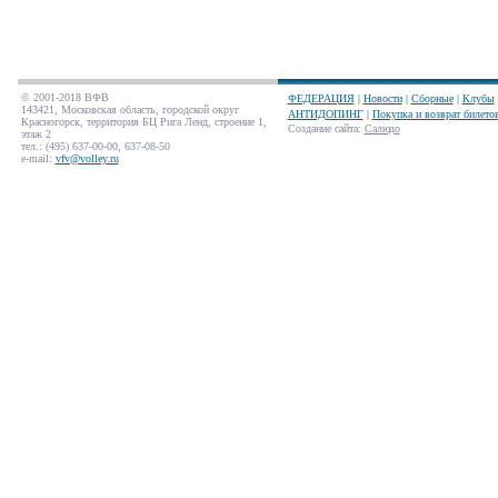
© 2001-2018 ВФВ
ФЕДЕРАЦИЯ
|
Новости
|
Сборные
|
Клубы
143421, Московская область, городской округ
АНТИДОПИНГ
|
Покупка и возврат билето
Красногорск, территория БЦ Рига Ленд, строение 1,
Создание сайта
:
Салюдо
этаж 2
тел.: (495) 637-00-00, 637-08-50
e-mail:
vfv@volley.ru