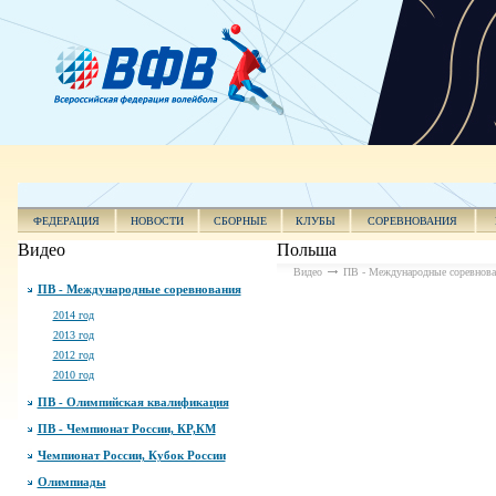
ФЕДЕРАЦИЯ
НОВОСТИ
СБОРНЫЕ
КЛУБЫ
СОРЕВНОВАНИЯ
Видео
Польша
Видео
ПВ - Международные соревнова
ПВ - Международные соревнования
2014 год
2013 год
2012 год
2010 год
ПВ - Олимпийская квалификация
ПВ - Чемпионат России, КР,КМ
Чемпионат России, Кубок России
Олимпиады