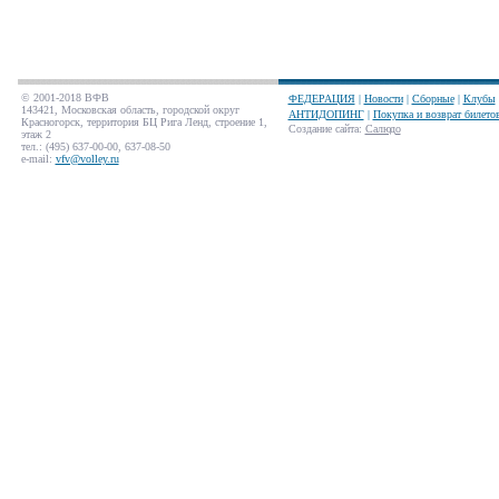
© 2001-2018 ВФВ
ФЕДЕРАЦИЯ
|
Новости
|
Сборные
|
Клубы
143421, Московская область, городской округ
АНТИДОПИНГ
|
Покупка и возврат билето
Красногорск, территория БЦ Рига Ленд, строение 1,
Создание сайта
:
Салюдо
этаж 2
тел.: (495) 637-00-00, 637-08-50
e-mail:
vfv@volley.ru