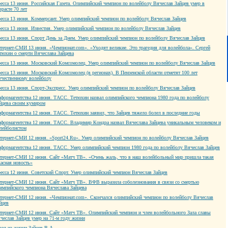
есса 13 июня. Российская Газета. Олимпийский чемпион по волейболу Вячеслав Зайцев умер в
зрасте 70 лет
есса 13 июня. Коммерсант. Умер олимпийский чемпион по волейболу Вячеслав Зайцев
есса 13 июня. Известия. Умер олимпийский чемпион по волейболу Вячеслав Зайцев
есса 13 июня. Спорт День за Днем. Умер олимпийский чемпион по волейболу Вячеслав Зайцев
тернет-СМИ 13 июня. «Чемпионат.com». «Уходят великие. Это трагедия для волейбола». Сергей
тюхин о смерти Вячеслава Зайцева
есса 13 июня. Московский Комсомолец. Умер олимпийский чемпион по волейболу Вячеслав Зайцев
есса 13 июня. Московский Комсомолец (в регионах). В Пензенской области отметят 100 лет
ечественному волейболу
есса 13 июня. Спорт-Экспресс. Умер олимпийский чемпион по волейболу Вячеслав Зайцев
формагентства 12 июня. ТАСС. Тетюхин назвал олимпийского чемпиона 1980 года по волейболу
йцева своим кумиром
формагентства 12 июня. ТАСС. Тетюхин заявил, что Зайцев тяжело болел в последние годы
формагентства 12 июня. ТАСС. Владимир Кондра назвал Вячеслава Зайцева уникальным человеком и
лейболистом
тернет-СМИ 12 июня. «Sport24.Ru». Умер олимпийский чемпион по волейболу Вячеслав Зайцев
формагентства 12 июня. ТАСС. Умер олимпийский чемпион 1980 года по волейболу Вячеслав Зайцев
тернет-СМИ 12 июня. Сайт «Матч ТВ». «Очень жаль, что в наш волейбольный мир пришла такая
асная новость»
есса 12 июня. Советский Спорт. Умер олимпийский чемпион Вячеслав Зайцев
тернет-СМИ 12 июня. Сайт «Матч ТВ». ВФВ выразила соболезнования в связи со смертью
импийского чемпиона Вячеслава Зайцева
тернет-СМИ 12 июня. «Чемпионат.com». Скончался олимпийский чемпион по волейболу Вячеслав
йцев
тернет-СМИ 12 июня. Сайт «Матч ТВ». Олимпийский чемпион и член волейбольного Зала славы
чеслав Зайцев умер на 71-м году жизни
ел из жизни Зайцев В.А.