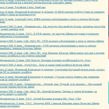
чших волейболистов в мировой истории Вячеслав Алексеевич Зайцев.
есса 14 июня. Российская Газета. Гений паса
есса 14 июня. Московский Комсомолец (в регионах). В ЯНАО впервые пройдет турнир по пляжному
лейболу прямо на Полярном круге
есса 14 июня. Советский Спорт. ФИВБ выразила соболезнования в связи со смертью Вячеслава
йцева
тернет-СМИ 13 июня. «Чемпионат.com». Как проходит Лига наций без России: легионеры топ-клубов
 играют заметные роли
формагентства 13 июня. ТАСС. В FIVB заявили, что наследие Зайцева продолжит вдохновлять
лейболистов и болельщиков
тернет-СМИ 13 июня. Сайт «Матч ТВ». FIVB выразила соболезнования в связи со смертью Зайцева
тернет-СМИ 13 июня. «Чемпионат.com». FIVB выразила соболезнования в связи со смертью
импийского чемпиона Вячеслава Зайцева
тернет-СМИ 13 июня. Сайт «Матч ТВ». Олег Матыцин: Вячеслав Зайцев вписал свое имя в историю
рового волейбола и стал кумиром поколений
формагентства 13 июня. РИА Новости. Воронков возглавил волейбольный клуб «Урал»
тернет-СМИ 13 июня. «Sport24.Ru». Ушел из жизни гений волейбола Вячеслав Зайцев
есса 13 июня. Московский Комсомолец (в регионах). Спортсмены Калужской области взяли «золото»
апа ЧР по пляжному волейболу
есса 13 июня. Московский Комсомолец (в регионах). Тульская область приняла этап чемпионата
ссии по пляжному волейболу
тернет-СМИ 13 июня. «Чемпионат.com». «Прощай, папа. Отдыхай, если сможешь». Умер великий
ветский чемпион Вячеслав Зайцев
тернет-СМИ 13 июня. Сайт «Матч ТВ». Валерий Багметов: Уверены в тренере Воронкове, он
ведет команду в плей-офф
формагентства 13 июня. ТАСС. Андрей Воронков возглавил ВК «Урал» (Уфа)
формагентства 13 июня. ТАСС. Президент ВФВ Станислав Шевченко назвал Вячеслава Зайцева
ликим спортсменом