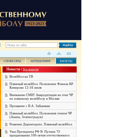
СПОНСОРЫ
АНТИДОПИНГ
БИЛЕТЫ
Новости /
Все новости
Волейбол на ТВ
Пляжный волейбол. Положение Финала КР.
Кемерово 12-16 июля
Вниманию СМИ! Аккредитация на этап ЧР
по пляжному волейболу в Москве
Прощание с В.А. Зайцевым
Пляжный волейбол. Положения этапов ЧР
(Анапа, Зеленоградск)
Решение Директората. Пляжный волейбол.
Указ Президента РФ В. Путина "О
праздновании 100-летия отечественного