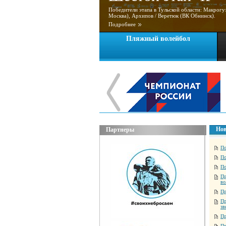
Победители этапа в Тульской области: Макрог
Москва), Архипов / Веретюк (ВК Обнинск).
Подробнее
Пляжный волейбол
Нов
Партнеры
По
По
По
Пр
во
Пр
Пр
зв
Пр
Пр