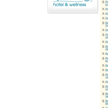
Пр
во
Пр
Пр
Пр
Ин
Те
Пр
Пр
от
Пр
Ин
За
Ин
Ин
во
Ин
Ин
Ин
уж
Пр
Ин
ол
Ин
За
Ин
Вя
Уш