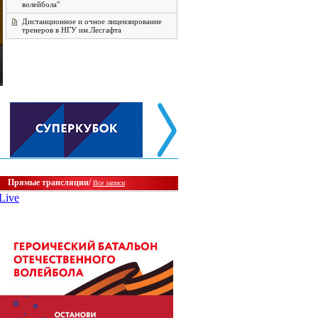
волейбола"
Дистанционное и очное лицензирование
тренеров в НГУ им.Лесгафта
Прямые трансляции/
Все записи
Live