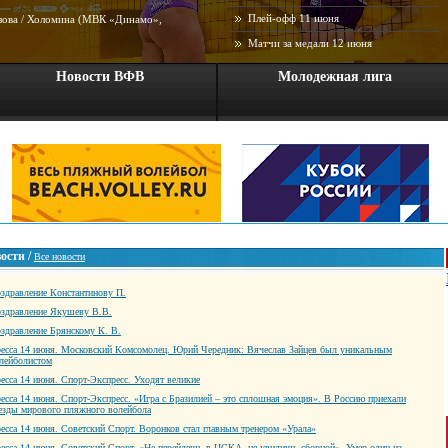
Плей-офф 11 июня
узова / Холомина (МВК «Динамо»,
Матчи за медали 12 июня
Новости ВФВ
Молодежная лига
ости /
Все новости
здравление Константинову П.
здравление Якушеву В.В.
здравление Брянскому К. В.
есса 14 июня. Московский Комсомолец. Юрий Чередник: Вячеслав Зайцев был уникальным
лейболистом
есса 14 июня. Спорт-Экспресс. Уходят великие
есса 14 июня. Спорт-Экспресс. «Игра с Бразилией – это сплошная эмоция». В Россию приехали
езды мирового пляжного волейбола
есса 14 июня. Советский Спорт. Воронков стал главным тренером «Урала»
есса 14 июня. Советский Спорт. «Не перейдешь в ЦСКА, не увидишь сборной». Умер один из