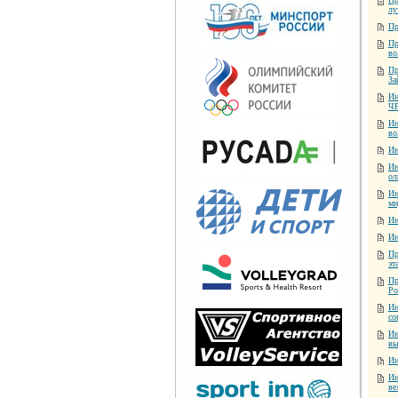
лу
Пр
Пр
во
Пр
За
Ин
ЧР
Ин
во
Ин
Ин
ол
Ин
ми
Ин
Ин
Пр
эт
Пр
Ро
Ин
со
Ин
вы
Ин
Ин
ве