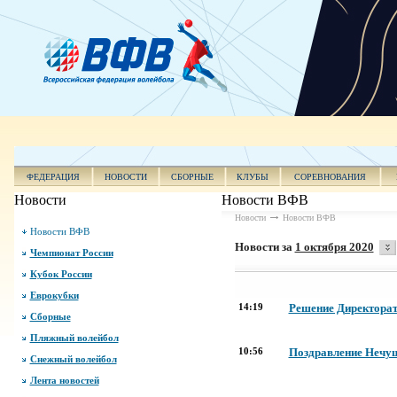
ФЕДЕРАЦИЯ
НОВОСТИ
СБОРНЫЕ
КЛУБЫ
СОРЕВНОВАНИЯ
Новости
Новости ВФВ
Новости
Новости ВФВ
Новости ВФВ
Новости за
1 октября 2020
Чемпионат России
Кубок России
Еврокубки
14:19
Решение Директората
Сборные
Пляжный волейбол
10:56
Поздравление Нечу
Снежный волейбол
Лента новостей