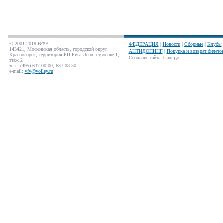
© 2001-2018 ВФВ
ФЕДЕРАЦИЯ
|
Новости
|
Сборные
|
Клубы
143421, Московская область, городской округ
АНТИДОПИНГ
|
Покупка и возврат билето
Красногорск, территория БЦ Рига Ленд, строение 1,
Создание сайта
:
Салюдо
этаж 2
тел.: (495) 637-00-00, 637-08-50
e-mail:
vfv@volley.ru