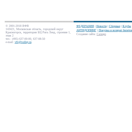
© 2001-2018 ВФВ
ФЕДЕРАЦИЯ
|
Новости
|
Сборные
|
Клубы
143421, Московская область, городской округ
АНТИДОПИНГ
|
Покупка и возврат билето
Красногорск, территория БЦ Рига Ленд, строение 1,
Создание сайта
:
Салюдо
этаж 2
тел.: (495) 637-00-00, 637-08-50
e-mail:
vfv@volley.ru