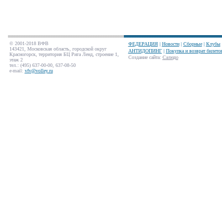
© 2001-2018 ВФВ
ФЕДЕРАЦИЯ
|
Новости
|
Сборные
|
Клубы
143421, Московская область, городской округ
АНТИДОПИНГ
|
Покупка и возврат билето
Красногорск, территория БЦ Рига Ленд, строение 1,
Создание сайта
:
Салюдо
этаж 2
тел.: (495) 637-00-00, 637-08-50
e-mail:
vfv@volley.ru