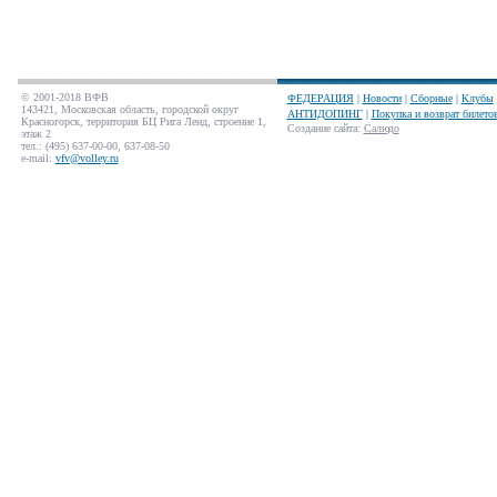
© 2001-2018 ВФВ
ФЕДЕРАЦИЯ
|
Новости
|
Сборные
|
Клубы
143421, Московская область, городской округ
АНТИДОПИНГ
|
Покупка и возврат билето
Красногорск, территория БЦ Рига Ленд, строение 1,
Создание сайта
:
Салюдо
этаж 2
тел.: (495) 637-00-00, 637-08-50
e-mail:
vfv@volley.ru