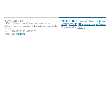
© 2001-2018 ВФВ
ФЕДЕРАЦИЯ
|
Новости
|
Сборные
|
Клубы
143421, Московская область, городской округ
АНТИДОПИНГ
|
Покупка и возврат билето
Красногорск, территория БЦ Рига Ленд, строение 1,
Создание сайта
:
Салюдо
этаж 2
тел.: (495) 637-00-00, 637-08-50
e-mail:
vfv@volley.ru