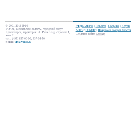
© 2001-2018 ВФВ
ФЕДЕРАЦИЯ
|
Новости
|
Сборные
|
Клубы
143421, Московская область, городской округ
АНТИДОПИНГ
|
Покупка и возврат билето
Красногорск, территория БЦ Рига Ленд, строение 1,
Создание сайта
:
Салюдо
этаж 2
тел.: (495) 637-00-00, 637-08-50
e-mail:
vfv@volley.ru