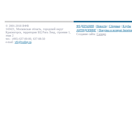
© 2001-2018 ВФВ
ФЕДЕРАЦИЯ
|
Новости
|
Сборные
|
Клубы
143421, Московская область, городской округ
АНТИДОПИНГ
|
Покупка и возврат билето
Красногорск, территория БЦ Рига Ленд, строение 1,
Создание сайта
:
Салюдо
этаж 2
тел.: (495) 637-00-00, 637-08-50
e-mail:
vfv@volley.ru