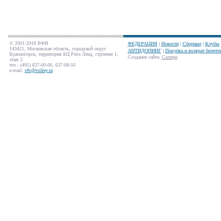
© 2001-2018 ВФВ
ФЕДЕРАЦИЯ
|
Новости
|
Сборные
|
Клубы
143421, Московская область, городской округ
АНТИДОПИНГ
|
Покупка и возврат билето
Красногорск, территория БЦ Рига Ленд, строение 1,
Создание сайта
:
Салюдо
этаж 2
тел.: (495) 637-00-00, 637-08-50
e-mail:
vfv@volley.ru