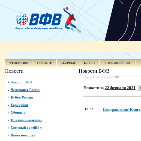
ФЕДЕРАЦИЯ
НОВОСТИ
СБОРНЫЕ
КЛУБЫ
СОРЕВНОВАНИЯ
Новости
Новости ВФВ
Новости
Новости ВФВ
Новости ВФВ
Новости за
22 февраля 2021
Чемпионат России
Кубок России
Еврокубки
10:33
Поздравление Клигер
Сборные
Пляжный волейбол
Снежный волейбол
Лента новостей