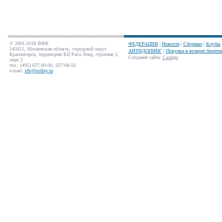
© 2001-2018 ВФВ
ФЕДЕРАЦИЯ
|
Новости
|
Сборные
|
Клубы
143421, Московская область, городской округ
АНТИДОПИНГ
|
Покупка и возврат билето
Красногорск, территория БЦ Рига Ленд, строение 1,
Создание сайта
:
Салюдо
этаж 2
тел.: (495) 637-00-00, 637-08-50
e-mail:
vfv@volley.ru