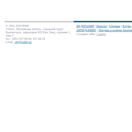
© 2001-2018 ВФВ
ФЕДЕРАЦИЯ
|
Новости
|
Сборные
|
Клубы
143421, Московская область, городской округ
АНТИДОПИНГ
|
Покупка и возврат билето
Красногорск, территория БЦ Рига Ленд, строение 1,
Создание сайта
:
Салюдо
этаж 2
тел.: (495) 637-00-00, 637-08-50
e-mail:
vfv@volley.ru