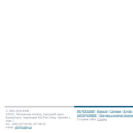
© 2001-2018 ВФВ
ФЕДЕРАЦИЯ
|
Новости
|
Сборные
|
Клубы
143421, Московская область, городской округ
АНТИДОПИНГ
|
Покупка и возврат билето
Красногорск, территория БЦ Рига Ленд, строение 1,
Создание сайта
:
Салюдо
этаж 2
тел.: (495) 637-00-00, 637-08-50
e-mail:
vfv@volley.ru