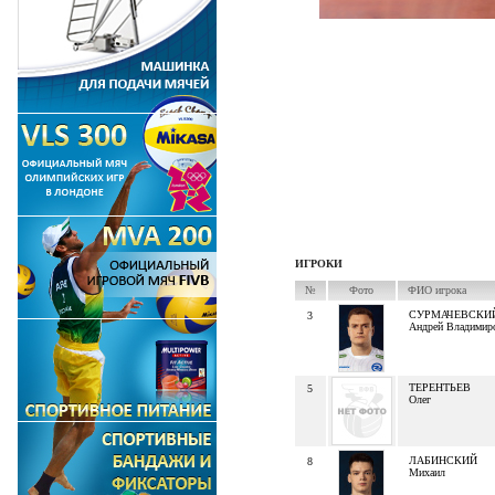
ИГРОКИ
№
Фото
ФИО игрока
СУРМАЧЕВСКИ
3
Андрей Владимир
ТЕРЕНТЬЕВ
5
Олег
ЛАБИНСКИЙ
8
Михаил