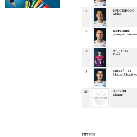
КРИСТЕНСОН
11
Майка
ЩЕРБИНИН
14
Дмитрий Николае
ФЕДОРОВ
16
Илья
МИХАЙЛОВ
18
Максим Михайло
ХЛЯКИН
20
Михаил
ТИТУЛЫ