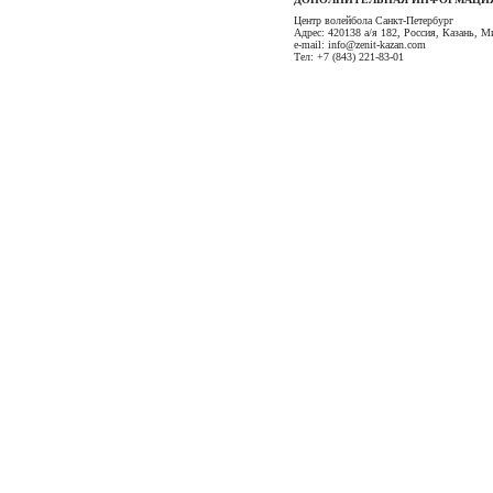
Центр волейбола Санкт-Петербург
Адрес: 420138 а/я 182, Россия, Казань, М
e-mail: info@zenit-kazan.com
Тел: +7 (843) 221-83-01