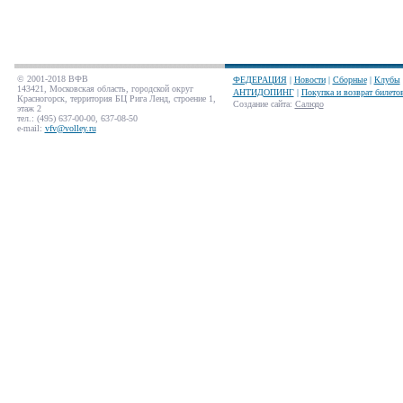
© 2001-2018 ВФВ
ФЕДЕРАЦИЯ
|
Новости
|
Сборные
|
Клубы
143421, Московская область, городской округ
АНТИДОПИНГ
|
Покупка и возврат билето
Красногорск, территория БЦ Рига Ленд, строение 1,
Создание сайта
:
Салюдо
этаж 2
тел.: (495) 637-00-00, 637-08-50
e-mail:
vfv@volley.ru