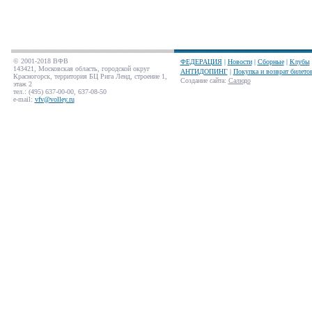
© 2001-2018 ВФВ
ФЕДЕРАЦИЯ
|
Новости
|
Сборные
|
Клубы
143421, Московская область, городской округ
АНТИДОПИНГ
|
Покупка и возврат билето
Красногорск, территория БЦ Рига Ленд, строение 1,
Создание сайта
:
Салюдо
этаж 2
тел.: (495) 637-00-00, 637-08-50
e-mail:
vfv@volley.ru