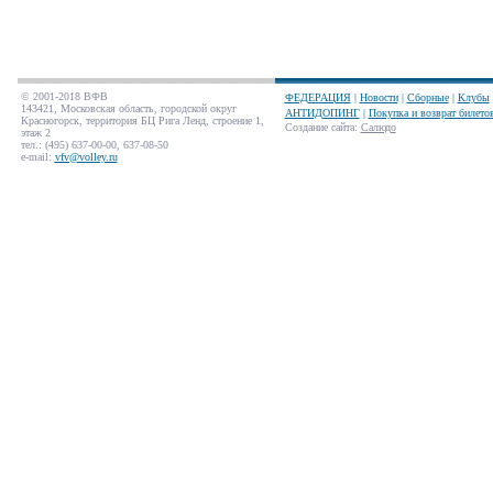
© 2001-2018 ВФВ
ФЕДЕРАЦИЯ
|
Новости
|
Сборные
|
Клубы
143421, Московская область, городской округ
АНТИДОПИНГ
|
Покупка и возврат билето
Красногорск, территория БЦ Рига Ленд, строение 1,
Создание сайта
:
Салюдо
этаж 2
тел.: (495) 637-00-00, 637-08-50
e-mail:
vfv@volley.ru