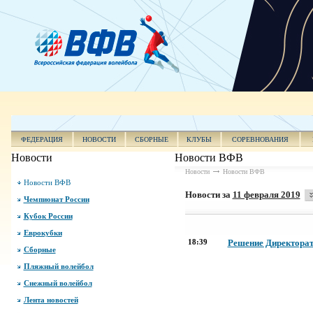
ФЕДЕРАЦИЯ
НОВОСТИ
СБОРНЫЕ
КЛУБЫ
СОРЕВНОВАНИЯ
Новости
Новости ВФВ
Новости
Новости ВФВ
Новости ВФВ
Новости за
11 февраля 2019
Чемпионат России
Кубок России
Еврокубки
18:39
Решение Директората
Сборные
Пляжный волейбол
Снежный волейбол
Лента новостей