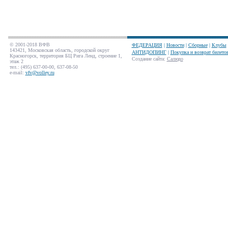
© 2001-2018 ВФВ
ФЕДЕРАЦИЯ
|
Новости
|
Сборные
|
Клубы
143421, Московская область, городской округ
АНТИДОПИНГ
|
Покупка и возврат билето
Красногорск, территория БЦ Рига Ленд, строение 1,
Создание сайта
:
Салюдо
этаж 2
тел.: (495) 637-00-00, 637-08-50
e-mail:
vfv@volley.ru