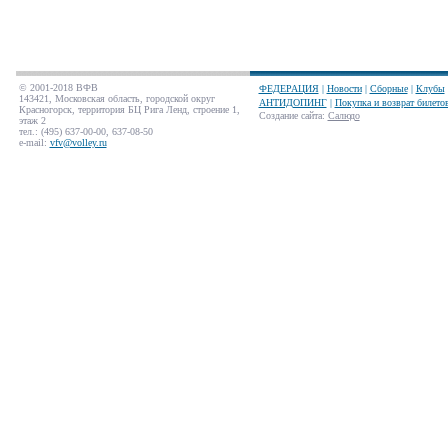
© 2001-2018 ВФВ
ФЕДЕРАЦИЯ
|
Новости
|
Сборные
|
Клубы
143421, Московская область, городской округ
АНТИДОПИНГ
|
Покупка и возврат билето
Красногорск, территория БЦ Рига Ленд, строение 1,
Создание сайта
:
Салюдо
этаж 2
тел.: (495) 637-00-00, 637-08-50
e-mail:
vfv@volley.ru