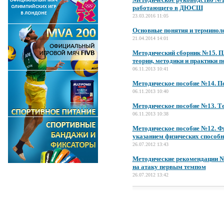
работающего в ДЮСШ
23.03.2016 11:05
Основные понятия и терминол
21.04.2014 14:01
Методический сборник №15. П
теории, методики и практики 
06.11.2013 10:41
Методическое пособие №14. Пс
06.11.2013 10:40
Методическое пособие №13. Т
06.11.2013 10:38
Методическое пособие №12. Ф
указанием физических способн
26.07.2012 13:43
Методические рекомендации №
на атаку первым темпом
26.07.2012 13:42