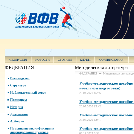
ФЕДЕРАЦИЯ
НОВОСТИ
СБОРНЫЕ
КЛУБЫ
СОРЕВНОВАНИЯ
ФЕДЕРАЦИЯ
Методическая литература
ФЕДЕРАЦИЯ
Методическая литератур
Руководство
Учебно-методическое пособие 
Структура
начальной подготовки)
Наблюдательный совет
28.04.2021 15:46
Президиум
Учебно-методическое пособие
20.05.2020 13:42
История
Документы
Учебно-методическое пособие 
28.02.2020 13:41
Арбитры
Учебно-методическое пособие
Повышение квалификации и
лицензирование тренеров
05.12.2019 9:58