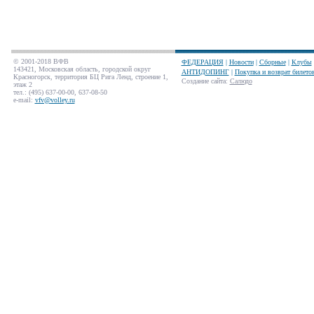
© 2001-2018 ВФВ
ФЕДЕРАЦИЯ
|
Новости
|
Сборные
|
Клубы
143421, Московская область, городской округ
АНТИДОПИНГ
|
Покупка и возврат билето
Красногорск, территория БЦ Рига Ленд, строение 1,
Создание сайта
:
Салюдо
этаж 2
тел.: (495) 637-00-00, 637-08-50
e-mail:
vfv@volley.ru