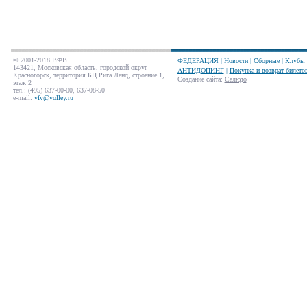
© 2001-2018 ВФВ
ФЕДЕРАЦИЯ
|
Новости
|
Сборные
|
Клубы
143421, Московская область, городской округ
АНТИДОПИНГ
|
Покупка и возврат билето
Красногорск, территория БЦ Рига Ленд, строение 1,
Создание сайта
:
Салюдо
этаж 2
тел.: (495) 637-00-00, 637-08-50
e-mail:
vfv@volley.ru