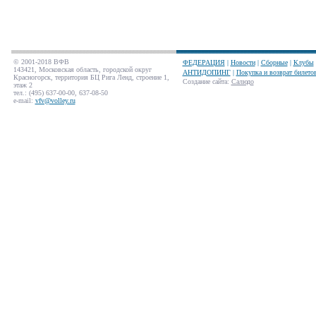
© 2001-2018 ВФВ
ФЕДЕРАЦИЯ
|
Новости
|
Сборные
|
Клубы
143421, Московская область, городской округ
АНТИДОПИНГ
|
Покупка и возврат билето
Красногорск, территория БЦ Рига Ленд, строение 1,
Создание сайта
:
Салюдо
этаж 2
тел.: (495) 637-00-00, 637-08-50
e-mail:
vfv@volley.ru