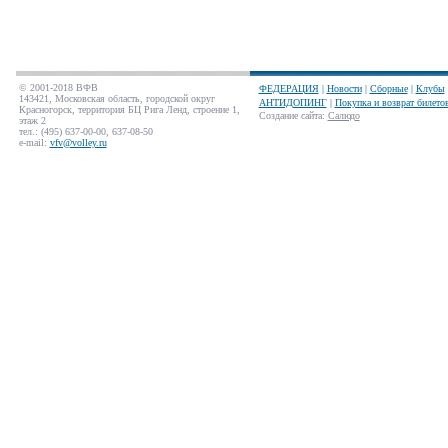
© 2001-2018 ВФВ
ФЕДЕРАЦИЯ
|
Новости
|
Сборные
|
Клубы
143421, Московская область, городской округ
АНТИДОПИНГ
|
Покупка и возврат билето
Красногорск, территория БЦ Рига Ленд, строение 1,
Создание сайта
:
Салюдо
этаж 2
тел.: (495) 637-00-00, 637-08-50
e-mail:
vfv@volley.ru