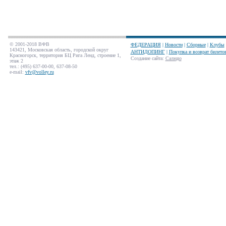
© 2001-2018 ВФВ
ФЕДЕРАЦИЯ
|
Новости
|
Сборные
|
Клубы
143421, Московская область, городской округ
АНТИДОПИНГ
|
Покупка и возврат билето
Красногорск, территория БЦ Рига Ленд, строение 1,
Создание сайта
:
Салюдо
этаж 2
тел.: (495) 637-00-00, 637-08-50
e-mail:
vfv@volley.ru