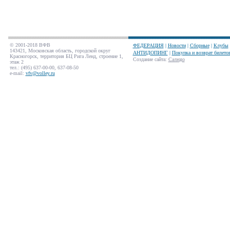
© 2001-2018 ВФВ
ФЕДЕРАЦИЯ
|
Новости
|
Сборные
|
Клубы
143421, Московская область, городской округ
АНТИДОПИНГ
|
Покупка и возврат билето
Красногорск, территория БЦ Рига Ленд, строение 1,
Создание сайта
:
Салюдо
этаж 2
тел.: (495) 637-00-00, 637-08-50
e-mail:
vfv@volley.ru