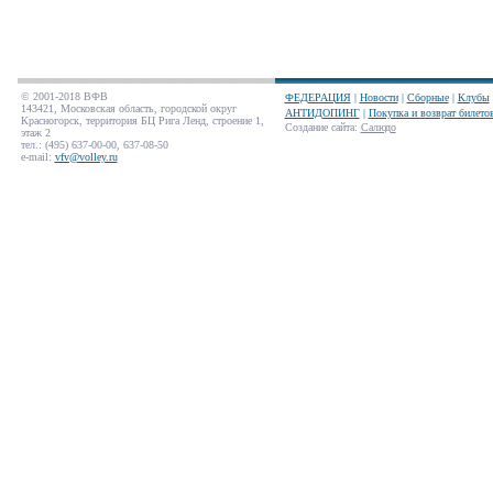
© 2001-2018 ВФВ
ФЕДЕРАЦИЯ
|
Новости
|
Сборные
|
Клубы
143421, Московская область, городской округ
АНТИДОПИНГ
|
Покупка и возврат билето
Красногорск, территория БЦ Рига Ленд, строение 1,
Создание сайта
:
Салюдо
этаж 2
тел.: (495) 637-00-00, 637-08-50
e-mail:
vfv@volley.ru