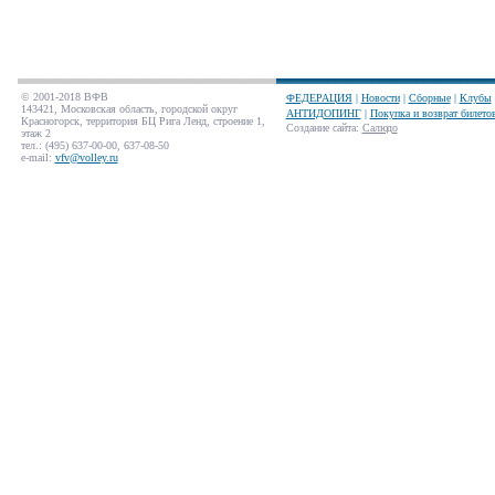
© 2001-2018 ВФВ
ФЕДЕРАЦИЯ
|
Новости
|
Сборные
|
Клубы
143421, Московская область, городской округ
АНТИДОПИНГ
|
Покупка и возврат билето
Красногорск, территория БЦ Рига Ленд, строение 1,
Создание сайта
:
Салюдо
этаж 2
тел.: (495) 637-00-00, 637-08-50
e-mail:
vfv@volley.ru