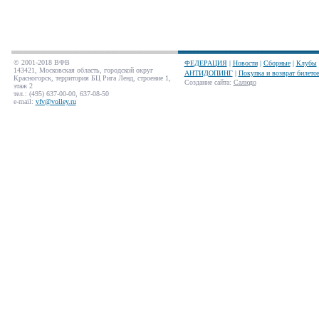
© 2001-2018 ВФВ
ФЕДЕРАЦИЯ
|
Новости
|
Сборные
|
Клубы
143421, Московская область, городской округ
АНТИДОПИНГ
|
Покупка и возврат билето
Красногорск, территория БЦ Рига Ленд, строение 1,
Создание сайта
:
Салюдо
этаж 2
тел.: (495) 637-00-00, 637-08-50
e-mail:
vfv@volley.ru