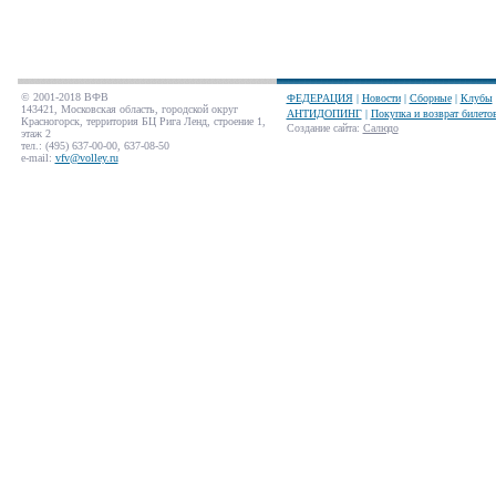
© 2001-2018 ВФВ
ФЕДЕРАЦИЯ
|
Новости
|
Сборные
|
Клубы
143421, Московская область, городской округ
АНТИДОПИНГ
|
Покупка и возврат билето
Красногорск, территория БЦ Рига Ленд, строение 1,
Создание сайта
:
Салюдо
этаж 2
тел.: (495) 637-00-00, 637-08-50
e-mail:
vfv@volley.ru