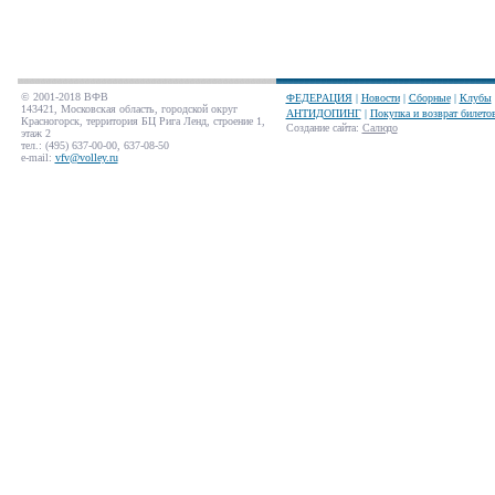
© 2001-2018 ВФВ
ФЕДЕРАЦИЯ
|
Новости
|
Сборные
|
Клубы
143421, Московская область, городской округ
АНТИДОПИНГ
|
Покупка и возврат билето
Красногорск, территория БЦ Рига Ленд, строение 1,
Создание сайта
:
Салюдо
этаж 2
тел.: (495) 637-00-00, 637-08-50
e-mail:
vfv@volley.ru