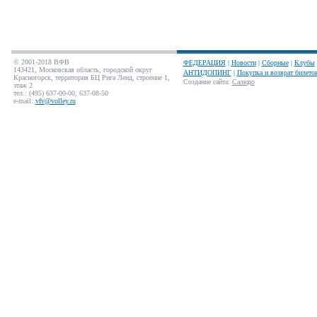
© 2001-2018 ВФВ
ФЕДЕРАЦИЯ
|
Новости
|
Сборные
|
Клубы
143421, Московская область, городской округ
АНТИДОПИНГ
|
Покупка и возврат билето
Красногорск, территория БЦ Рига Ленд, строение 1,
Создание сайта
:
Салюдо
этаж 2
тел.: (495) 637-00-00, 637-08-50
e-mail:
vfv@volley.ru