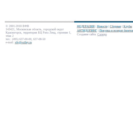
© 2001-2018 ВФВ
ФЕДЕРАЦИЯ
|
Новости
|
Сборные
|
Клубы
143421, Московская область, городской округ
АНТИДОПИНГ
|
Покупка и возврат билето
Красногорск, территория БЦ Рига Ленд, строение 1,
Создание сайта
:
Салюдо
этаж 2
тел.: (495) 637-00-00, 637-08-50
e-mail:
vfv@volley.ru