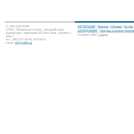
© 2001-2018 ВФВ
ФЕДЕРАЦИЯ
|
Новости
|
Сборные
|
Клубы
143421, Московская область, городской округ
АНТИДОПИНГ
|
Покупка и возврат билето
Красногорск, территория БЦ Рига Ленд, строение 1,
Создание сайта
:
Салюдо
этаж 2
тел.: (495) 637-00-00, 637-08-50
e-mail:
vfv@volley.ru