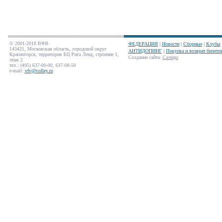
© 2001-2018 ВФВ
ФЕДЕРАЦИЯ
|
Новости
|
Сборные
|
Клубы
143421, Московская область, городской округ
АНТИДОПИНГ
|
Покупка и возврат билето
Красногорск, территория БЦ Рига Ленд, строение 1,
Создание сайта
:
Салюдо
этаж 2
тел.: (495) 637-00-00, 637-08-50
e-mail:
vfv@volley.ru