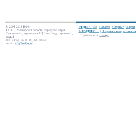
© 2001-2018 ВФВ
ФЕДЕРАЦИЯ
|
Новости
|
Сборные
|
Клубы
143421, Московская область, городской округ
АНТИДОПИНГ
|
Покупка и возврат билето
Красногорск, территория БЦ Рига Ленд, строение 1,
Создание сайта
:
Салюдо
этаж 2
тел.: (495) 637-00-00, 637-08-50
e-mail:
vfv@volley.ru