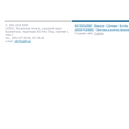
© 2001-2018 ВФВ
ФЕДЕРАЦИЯ
|
Новости
|
Сборные
|
Клубы
143421, Московская область, городской округ
АНТИДОПИНГ
|
Покупка и возврат билето
Красногорск, территория БЦ Рига Ленд, строение 1,
Создание сайта
:
Салюдо
этаж 2
тел.: (495) 637-00-00, 637-08-50
e-mail:
vfv@volley.ru